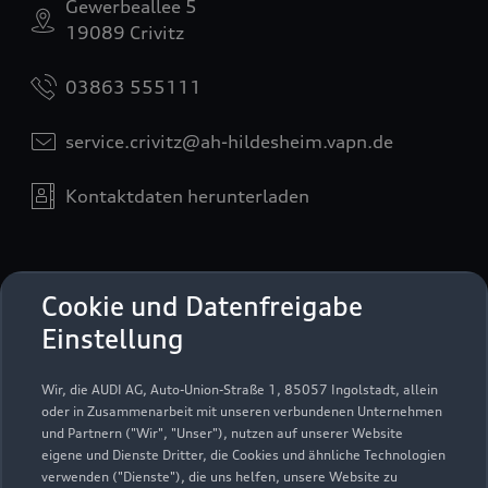
Gewerbeallee 5
19089 Crivitz
03863 555111
service.crivitz@ah-hildesheim.vapn.de
Kontaktdaten herunterladen
Öffnungszeiten
Cookie und Datenfreigabe
Einstellung
Service
Wir, die AUDI AG, Auto-Union-Straße 1, 85057 Ingolstadt, allein
Geöffnet bis
18:00
oder in Zusammenarbeit mit unseren verbundenen Unternehmen
und Partnern ("Wir", "Unser"), nutzen auf unserer Website
eigene und Dienste Dritter, die Cookies und ähnliche Technologien
Teile- und Zubehörverkauf
verwenden ("Dienste"), die uns helfen, unsere Website zu