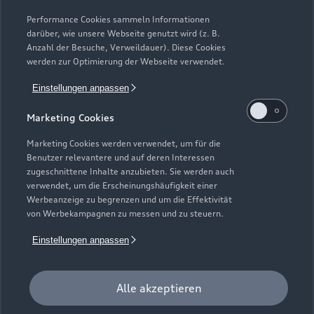
Modelle vergleichen
Service & Zubehör
Performance Cookies sammeln Informationen
Neuwagensuche
darüber, wie unsere Webseite genutzt wird (z. B.
Elektromodelle
Anzahl der Besuche, Verweildauer). Diese Cookies
Gebrauchtwagensuche
Support
werden zur Optimierung der Webseite verwendet.
Saisonale Angebote
Plug-in-Hybride
Gebrauchtwagen
Einstellungen anpassen
Audi Services
Über Audi
Kundenservice
Finanzierung
Marketing Cookies
Garantie
Händlersuche
Aktionen & Angebote
Unternehmen
Marketing Cookies werden verwendet, um für die
Audi digital services
Benutzer relevantere und auf deren Interessen
Audi Code
Geschäftskunden
Karriere
zugeschnittene Inhalte anzubieten. Sie werden auch
myAudi
verwendet, um die Erscheinungshäufigkeit einer
Häufige Fragen (FAQ)
Investor Relations
Werbeanzeige zu begrenzen und um die Effektivität
© 2026 AUDI AG. Alle Rechte vorbehalten
von Werbekampagnen zu messen und zu steuern.
Audi Online Beratung
Presse & Media Center
Impressum
Rechtliches
Hinweisgebersystem
Einstellungen anpassen
Online-Terminvereinbarung
Datenschutz
Datenschutzinformation
Cookie-Einstellungen
Servicekontakt
Cookie-Richtlinie
Barrierefreiheit
Audi erleben
Alle akzeptieren
Digital Services Act
EU Data Act
Bordbuch & Bedienungsanleitungen
Newsletter